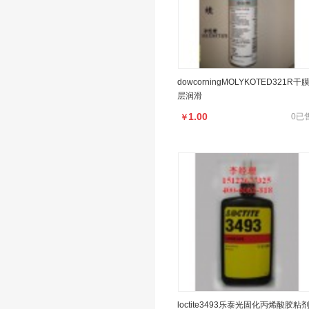
dowcorningMOLYKOTED321R干
层润滑
1.00
0已
￥
loctite3493乐泰光固化丙烯酸胶粘