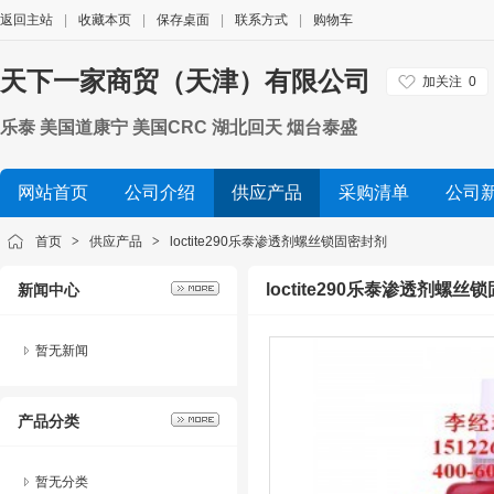
返回主站
|
收藏本页
|
保存桌面
|
联系方式
|
购物车
天下一家商贸（天津）有限公司
加关注
0
乐泰 美国道康宁 美国CRC 湖北回天 烟台泰盛
网站首页
公司介绍
供应产品
采购清单
公司
首页
>
供应产品
>
loctite290乐泰渗透剂螺丝锁固密封剂
loctite290乐泰渗透剂螺丝
新闻中心
暂无新闻
产品分类
暂无分类