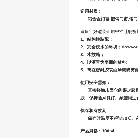
适用材质：
铝合金门窗
,
塑钢门窗
,
钢门
道康宁好适装饰用中性硅酮密
1
、结构性装配；
2
、完全浸水的环境；
dowcor
3
、水族箱；
4
、以沥青为表面的材料
;
5
、需在密封胶表面涂漆或需
使用安全需知：
直接接触未固化的密封胶
肤，保持通风良好。须使用适
储存和有效期
:
储存时温度不得过
30℃
。
产品
规格：
300ml