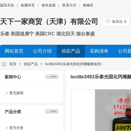
返回主站
|
收藏本页
|
保存桌面
|
联系方式
|
购物车
天下一家商贸（天津）有限公司
加关注
0
乐泰 美国道康宁 美国CRC 湖北回天 烟台泰盛
网站首页
公司介绍
供应产品
采购清单
公司
首页
>
供应产品
>
loctite3493乐泰光固化丙烯酸胶粘剂
loctite3493乐泰光固化丙
新闻中心
暂无新闻
产品分类
暂无分类