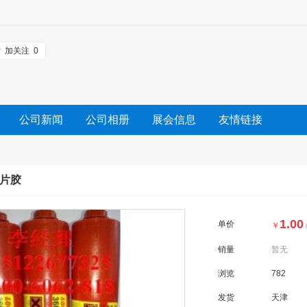
加关注
0
公司新闻
公司相册
展会信息
友情链接
泰贴片胶
1.00
单价
￥
销量
暂无
浏览
782
发货
天津